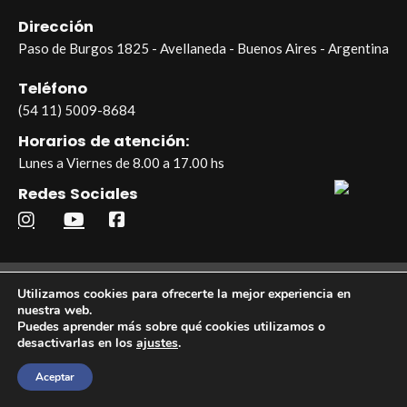
Dirección
Paso de Burgos 1825 - Avellaneda - Buenos Aires - Argentina
Teléfono
(54 11) 5009-8684
Horarios de atención:
Lunes a Viernes de 8.00 a 17.00 hs
Redes Sociales
© 2026 Industrias Skotnica – Todos los derechos reservados |
Utilizamos cookies para ofrecerte la mejor experiencia en
nuestra web.
Desarrollado por Tropa de Marketing
Puedes aprender más sobre qué cookies utilizamos o
desactivarlas en los
ajustes
.
Aceptar