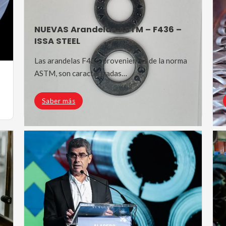
NUEVAS Arandelas ASTM – F436 –
ISSA STEEL
Las arandelas F436, provenientes de la norma
ASTM, son caracterizadas…
Saber más