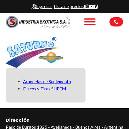
Ingresar
|
Lista de precios
|
Arandelas de Suplemento
Discos y Tiras SHEEM
Dirección
Paso de Burgos 1825 - Avellaneda - Buenos Aires - Argentina