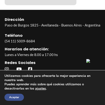
Dirección
Paso de Burgos 1825 - Avellaneda - Buenos Aires - Argentina
Teléfono
(54 11) 5009-8684
Horarios de atención:
Lunes a Viernes de 8.00 a 17.00 hs
Redes Sociales
Utilizamos cookies para ofrecerte la mejor experiencia en
nuestra web.
Puedes aprender más sobre qué cookies utilizamos o
© 2026 Industrias Skotnica – Todos los derechos reservados |
desactivarlas en los
ajustes
.
Desarrollado por Tropa de Marketing
Aceptar