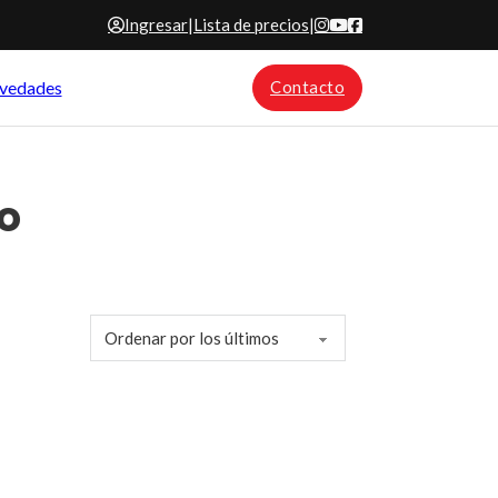
Ingresar
|
Lista de precios
|
vedades
Contacto
o