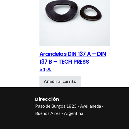
Arandelas DIN 137 A – DIN
137 B – TECFI PRESS
$
1,00
Añadir al carrito
Dirección
Paso de Burgos 1825 - Avellaneda -
Buenos Aires - Argentina