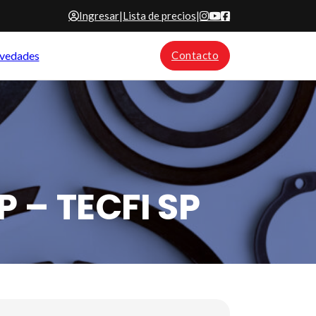
Ingresar
|
Lista de precios
|
vedades
Contacto
P – TECFI SP