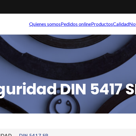
Quienes somos
Pedidos online
Productos
Calidad
No
guridad DIN 5417 S
RIDAD
DIN 5417 SP