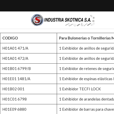
CODIGO
Para Bulonerías o Tornillería
H01A01 471/A
1 Exhibidor de anillos de segur
H01A01 472/A
1 Exhibidor de anillos de segur
H01B01 6799/B
1 Exhibidor de retenes de segu
H01E01 1481/A
1 Exhibidor de espinas elástica
H01B02 001
1 Exhibidor TECFI LOCK
H01C01 6798
1 Exhibidor de arandelas dent
H01E09 6880
1 Exhibidor de barras para chav