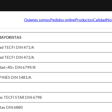
Quienes somos
Pedidos online
Productos
Calidad
No
s MAYORISTAS
idad TECFI DIN 471/A
idad TECFI DIN 472/A
ridad «RS» DIN 6799/B
s PINES DIN 1481/A
adas TECFI STAR DIN 6798
etas DIN 6880